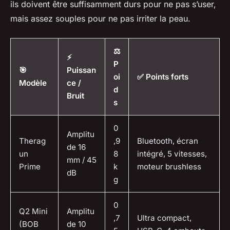
ils doivent être suffisamment durs pour ne pas s’user,
mais assez souples pour ne pas irriter la peau.
⚖️
⚡
P
🎯
Puissan
oi
✅ Points forts
Modèle
ce /
d
Bruit
s
0
Amplitu
Therag
,9
Bluetooth, écran
de 16
un
8
intégré, 5 vitesses,
mm / 45
Prime
k
moteur brushless
dB
g
0
Q2 Mini
Amplitu
,7
Ultra compact,
(BOB
de 10