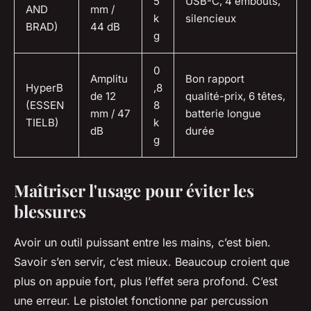
5
USB-C, 4 embouts,
AND
mm /
k
silencieux
BRAD)
44 dB
g
0
Amplitu
Bon rapport
HyperB
,8
de 12
qualité-prix, 6 têtes,
(ESSEN
8
mm / 47
batterie longue
TIELB)
k
dB
durée
g
Maîtriser l'usage pour éviter les
blessures
Avoir un outil puissant entre les mains, c’est bien.
Savoir s’en servir, c’est mieux. Beaucoup croient que
plus on appuie fort, plus l’effet sera profond. C’est
une erreur. Le pistolet fonctionne par percussion